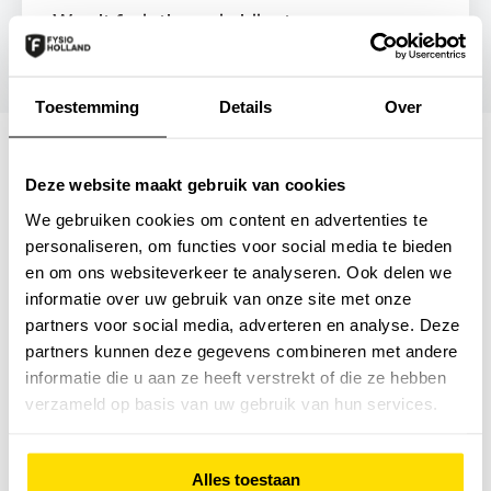
Wordt fysiotherapie bij artrose aan
de knie of heup vergoed?
Toestemming
Details
Over
De juiste zorgverzekering kiezen
Deze website maakt gebruik van cookies
Zes weken voor het eind van het jaar maken alle
We gebruiken cookies om content en advertenties te
zorgverzekeraars hun nieuwe premies bekend.
personaliseren, om functies voor social media te bieden
Het is dan goed om even kritisch te kijken of je
en om ons websiteverkeer te analyseren. Ook delen we
huidige zorgverzekering nog past bij je situatie.
informatie over uw gebruik van onze site met onze
Verwacht je hogere kosten in het nieuwe jaar voor
partners voor social media, adverteren en analyse. Deze
bepaalde zorg? Kijk dan goed of dit door de
partners kunnen deze gegevens combineren met andere
basisverzekering wordt gedekt of dat je een
informatie die u aan ze heeft verstrekt of die ze hebben
(andere) aanvullende verzekering nodig hebt.
verzameld op basis van uw gebruik van hun services.
Uiterlijk 31 december kun je je oude
zorgverzekering nog stopzetten.
Heb je nog vragen? Bekijk
hier
de veelgestelde
Alles toestaan