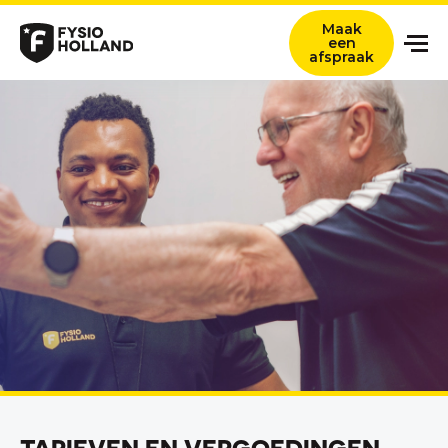
Maak
een
afspraak
Onze zorg
Locaties
Nieuws en ervaringsverhalen
Over ons
Werken bij
Contact
Verwijzers
Zoeken titel