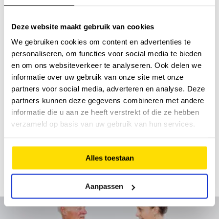
compressietherapie, therapeutisch elastische
kousen, mobiliserende weefseltechnieken,
Deze website maakt gebruik van cookies
oefentherapie en het bevorderen van
We gebruiken cookies om content en advertenties te
zelfmanagement.
personaliseren, om functies voor social media te bieden
en om ons websiteverkeer te analyseren. Ook delen we
FysioHolland Oncologie zorg
informatie over uw gebruik van onze site met onze
partners voor social media, adverteren en analyse. Deze
Oedeemfysiotherapie is ook een onderdeel van
partners kunnen deze gegevens combineren met andere
Fysioholland Oncologie Zorg
. Zorg die de
informatie die u aan ze heeft verstrekt of die ze hebben
levenskwaliteit van mensen met kanker kan
verzameld op basis van uw gebruik van hun services.
verbeteren. We bieden oncologiefysiotherapie,
oedeemfysiotherapie en ergotherapie. Ook geven
we voedingsadvies en bieden we psychosociale
Alles toestaan
begeleiding en ondersteuning rondom welzijn en
ontspanning.
Aanpassen