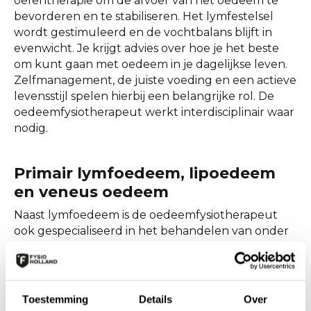
oefentherapie om de afvoer van het oedeem te
bevorderen en te stabiliseren. Het lymfestelsel
wordt gestimuleerd en de vochtbalans blijft in
evenwicht. Je krijgt advies over hoe je het beste
om kunt gaan met oedeem in je dagelijkse leven.
Zelfmanagement, de juiste voeding en een actieve
levensstijl spelen hierbij een belangrijke rol. De
oedeemfysiotherapeut werkt interdisciplinair waar
nodig.
Primair lymfoedeem, lipoedeem
en veneus oedeem
Naast lymfoedeem is de oedeemfysiotherapeut
ook gespecialiseerd in het behandelen van onder
andere oedeem-aandoeningen zoals primair
(aangeboren)lymfoedeem, lipoedeem en veneus
oedeem. Voor elke vorm van oedeem wordt een
behandeling op maat gemaakt die kan bestaan uit
Toestemming
Details
Over
een combinatie van voorlichting,