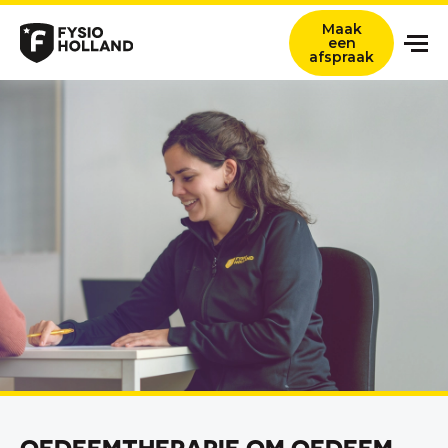
Maak
een
afspraak
Onze zorg
Locaties
Nieuws en ervaringsverhalen
Over ons
Werken bij
Contact
Verwijzers
Zoeken titel