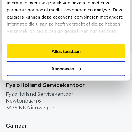
Boekelose Stoomblekerij 15, 7548ED,
informatie over uw gebruik van onze site met onze
Boekelo
partners voor social media, adverteren en analyse. Deze
partners kunnen deze gegevens combineren met andere
053 428 80 11
informatie die u aan ze heeft verstrekt of die ze hebben
verzameld op basis van uw gebruik van hun services.
Alles toestaan
Aanpassen
FysioHolland Servicekantoor
FysioHolland Servicekantoor
Newtonbaan 6
3439 NK Nieuwegein
Ga naar