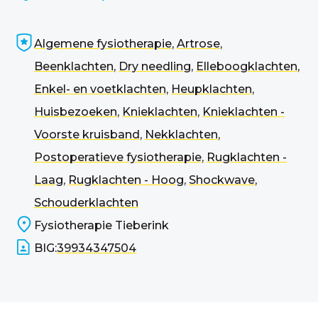
Algemene fysiotherapie
,
Artrose
,
Beenklachten
,
Dry needling
,
Elleboogklachten
,
Enkel- en voetklachten
,
Heupklachten
,
Huisbezoeken
,
Knieklachten
,
Knieklachten -
Voorste kruisband
,
Nekklachten
,
Postoperatieve fysiotherapie
,
Rugklachten -
Laag
,
Rugklachten - Hoog
,
Shockwave
,
Schouderklachten
Fysiotherapie Tieberink
BIG:
39934347504