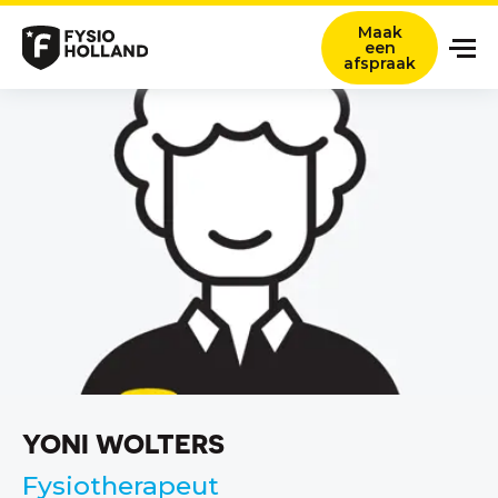
Maak
een
afspraak
Onze zorg
Locaties
Nieuws en ervaringsverhalen
Over ons
Werken bij
Contact
Verwijzers
YONI WOLTERS
Zoeken titel
Fysiotherapeut