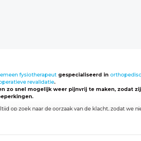
gemeen fysiotherapeut
gespecialiseerd in
orthopedisc
peratieve revalidatie
.
ten zo snel mogelijk weer pijnvrij te maken, zodat zi
beperkingen.
altijd op zoek naar de oorzaak van de klacht, zodat we 
duurzaam herstel. Ondersteuning en begeleiding tijde
aal resultaat te behalen en samen jouw doelen te verwez