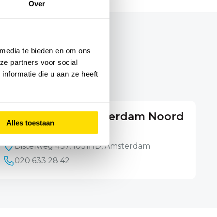
Over
 media te bieden en om ons
ze partners voor social
nformatie die u aan ze heeft
FysioHolland Amsterdam Noord
Alles toestaan
Buiksloterham
Distelweg 437, 1031HD, Amsterdam
020 633 28 42