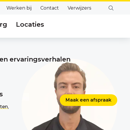
Werken bij
Contact
Verwijzers
rg
Locaties
en ervaringsverhalen
s
Maak een afspraak
ten
,