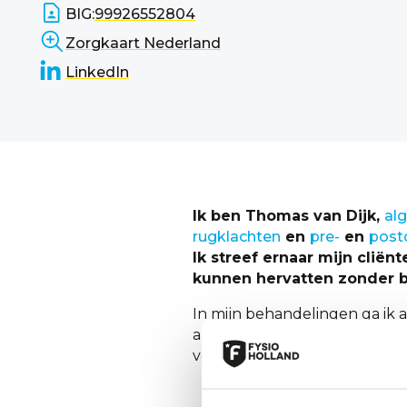
BIG:
99926552804
Zorgkaart Nederland
LinkedIn
Ik ben Thomas van Dijk,
al
rugklachten
en
pre-
en
posto
Ik streef ernaar mijn cliën
kunnen hervatten zonder 
In mijn behandelingen ga ik 
aanpakken, maar werken aan 
voor mij essentieel om optim