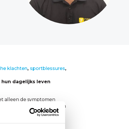
he klachten
,
sportblessures
,
j hun dagelijks leven
niet alleen de symptomen
ns het sporten/bewegen zijn
enlijken.