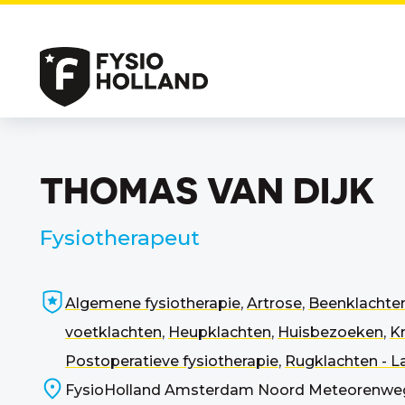
THOMAS VAN DIJK
Fysiotherapeut
Algemene fysiotherapie
,
Artrose
,
Beenklachte
voetklachten
,
Heupklachten
,
Huisbezoeken
,
K
Postoperatieve fysiotherapie
,
Rugklachten - L
FysioHolland Amsterdam Noord Meteorenweg