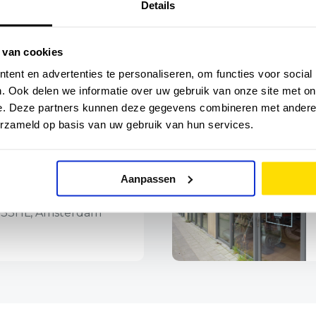
Details
 van cookies
en door Thomas van Dijk?
ent en advertenties te personaliseren, om functies voor social
. Ook delen we informatie over uw gebruik van onze site met on
aande praktijk(en):
e. Deze partners kunnen deze gegevens combineren met andere i
erzameld op basis van uw gebruik van hun services.
msterdam Noord
Aanpassen
033HL, Amsterdam