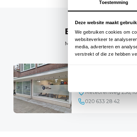
Toestemming
Deze website maakt gebruik
Behandeld word
We gebruiken cookies om cont
websiteverkeer te analyseren
Maak een afspraak via onderst
media, adverteren en analys
verstrekt of die ze hebben v
FysioHolland A
Meteorenweg
Meteorenweg 256, 1
020 633 28 42