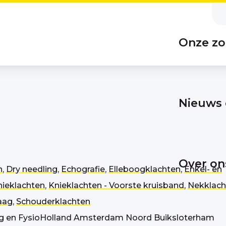
Onze zo
Nieuws 
Over on
n
,
Dry needling
,
Echografie
,
Elleboogklachten
,
Enkel- en
nieklachten
,
Knieklachten - Voorste kruisband
,
Nekklach
aag
,
Schouderklachten
 en FysioHolland Amsterdam Noord Buiksloterham