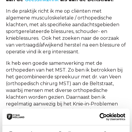
In de praktijk richt ik me op cliënten met
algemene musculoskeletale / orthopedische
klachten, met als specifieke aandachtsgebieden
sportgerelateerde blessures, schouder- en
knieblessures. Ook het zoeken naar de oorzaak
van vertraagd/afwijkend herstel na een blessure of
operatie vind ik erg interessant.
Ik heb een goede samenwerking met de
orthopeden van het MST. Zo ben ik betrokken bij
het gecombineerde spreekuur met dr. van Veen
(orthopedisch chirurg MST) aan de Beltstraat,
waarbij mensen met diverse orthopedische
klachten worden gezien. Daarnaast ben ik
regelmatig aanwezig bij het Knie-in-Problemen
spreekuur van dr. Verra en dr. van Lingen
(orthopedisch chirurgen MST), waarbij we mensen
met aanhoudende klachten na een Totale Knie
Prothese of na een fractuur zien. Ook ben ik lid