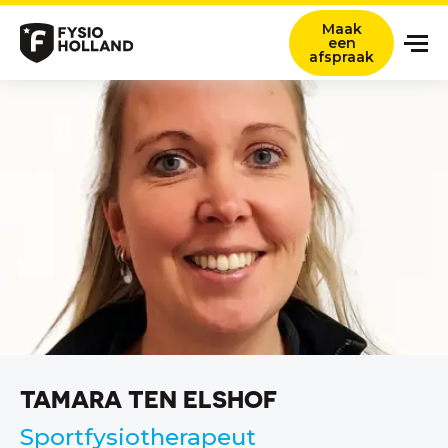
Maak
een
afspraak
Onze zorg
Locaties
Nieuws en ervaringsverhalen
Over ons
Werken bij
Contact
Verwijzers
TAMARA TEN ELSHOF
Zoeken titel
Sportfysiotherapeut