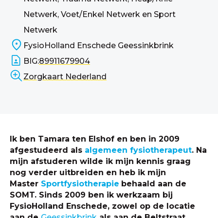
Netwerk, Voet/Enkel Netwerk en Sport
Netwerk
FysioHolland Enschede Geessinkbrink
BIG:
89911679904
Zorgkaart Nederland
Ik ben Tamara ten Elshof en ben in 2009
afgestudeerd als
algemeen fysiotherapeut
. Na
mijn afstuderen wilde ik mijn kennis graag
nog verder uitbreiden en heb ik mijn
Master
Sportfysiotherapie
behaald aan de
SOMT. Sinds 2009 ben ik werkzaam bij
FysioHolland Enschede, zowel op de locatie
aan de
Geessinkbrink
als aan de Beltstraat.