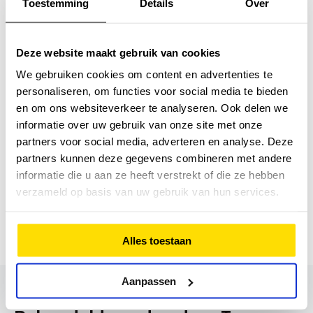
Toestemming
Details
Over
van het SchouderNetwerk Twente.
Daarnaast richt ik me op chronische aandoeningen
Deze website maakt gebruik van cookies
zoals Perifeer Arterieel Vaatlijden (Claudicatio
Intermittens) en ben ik lid van het Chronisch
We gebruiken cookies om content en advertenties te
ZorgNet.
personaliseren, om functies voor social media te bieden
en om ons websiteverkeer te analyseren. Ook delen we
Het mooiste aan mijn werk als fysiotherapeut vind
informatie over uw gebruik van onze site met onze
ik de contacten met de verschillende cliënten en
partners voor social media, adverteren en analyse. Deze
het samen werken naar een door de cliënt gesteld
partners kunnen deze gegevens combineren met andere
doel. De doelen en de manier waarop deze
informatie die u aan ze heeft verstrekt of die ze hebben
kunnen worden bereikt zijn voor iedereen en bij
verzameld op basis van uw gebruik van hun services.
iedere klacht verschillend, daarom vind ik
persoonlijke benadering, gericht op de specifieke
hulpvraag, ook erg belangrijk.
Alles toestaan
Aanpassen