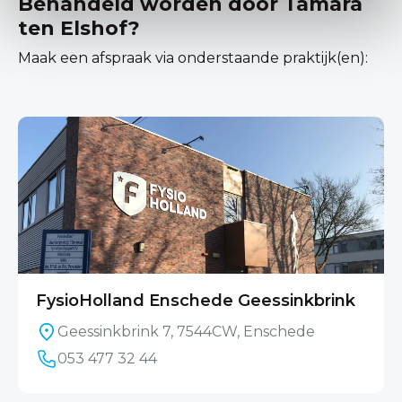
Behandeld worden door Tamara
ten Elshof?
Maak een afspraak via onderstaande praktijk(en):
FysioHolland Enschede Geessinkbrink
Geessinkbrink 7, 7544CW, Enschede
053 477 32 44