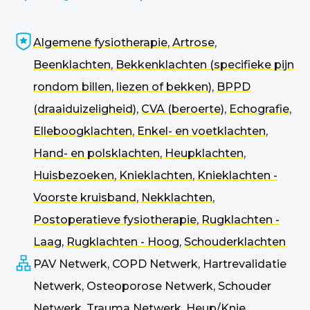
Algemene fysiotherapie
,
Artrose
,
Beenklachten
,
Bekkenklachten (specifieke pijn
rondom billen, liezen of bekken)
,
BPPD
(draaiduizeligheid)
,
CVA (beroerte)
,
Echografie
,
Elleboogklachten
,
Enkel- en voetklachten
,
Hand- en polsklachten
,
Heupklachten
,
Huisbezoeken
,
Knieklachten
,
Knieklachten -
Voorste kruisband
,
Nekklachten
,
Postoperatieve fysiotherapie
,
Rugklachten -
Laag
,
Rugklachten - Hoog
,
Schouderklachten
PAV Netwerk, COPD Netwerk, Hartrevalidatie
Netwerk, Osteoporose Netwerk, Schouder
Netwerk, Trauma Netwerk, Heup/Knie