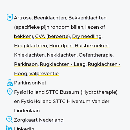
Artrose
,
Beenklachten
,
Bekkenklachten
(specifieke pijn rondom billen, liezen of
bekken)
,
CVA (beroerte)
,
Dry needling
,
Heupklachten
,
Hoofdpijn
,
Huisbezoeken
,
Knieklachten
,
Nekklachten
,
Oefentherapie
,
Parkinson
,
Rugklachten - Laag
,
Rugklachten -
Hoog
,
Valpreventie
ParkinsonNet
FysioHolland STTC Bussum (Hydrotherapie)
en FysioHolland STTC Hilversum Van der
Lindenlaan
Zorgkaart Nederland
LinkedIn