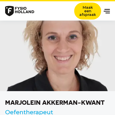
Maak
een
afspraak
Onze zorg
Locaties
Nieuws en ervaringsverhalen
Over ons
Werken bij
Contact
Verwijzers
MARJOLEIN AKKERMAN-KWANT
Zoeken titel
Oefentherapeut