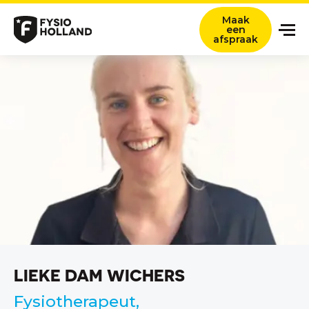
Maak
een
afspraak
Onze zorg
Locaties
Nieuws en ervaringsverhalen
Over ons
Werken bij
Contact
Verwijzers
LIEKE DAM WICHERS
Zoeken titel
Fysiotherapeut,