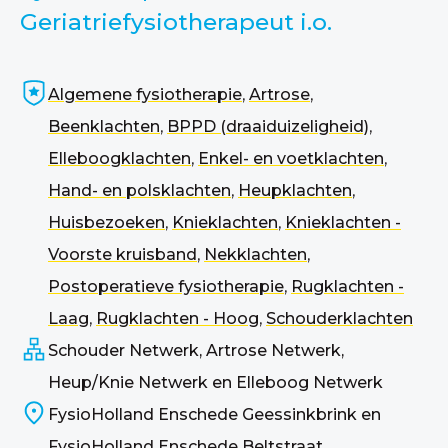
Geriatriefysiotherapeut i.o.
Algemene fysiotherapie
,
Artrose
,
Beenklachten
,
BPPD (draaiduizeligheid)
,
Elleboogklachten
,
Enkel- en voetklachten
,
Hand- en polsklachten
,
Heupklachten
,
Huisbezoeken
,
Knieklachten
,
Knieklachten -
Voorste kruisband
,
Nekklachten
,
Postoperatieve fysiotherapie
,
Rugklachten -
Laag
,
Rugklachten - Hoog
,
Schouderklachten
Schouder Netwerk, Artrose Netwerk,
Heup/Knie Netwerk en Elleboog Netwerk
FysioHolland Enschede Geessinkbrink en
FysioHolland Enschede Beltstraat