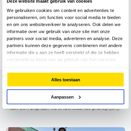
Deze website maakt gebruik van cookies
wandelen en krachtoefeningen doen. Dit was
We gebruiken cookies om content en advertenties te
mede mogelijk door zijn motivatie en inzet.
personaliseren, om functies voor social media te bieden
en om ons websiteverkeer te analyseren. Ook delen we
informatie over uw gebruik van onze site met onze
Hoe ziet revalideren met fysiotherapie na covid-19
partners voor social media, adverteren en analyse. Deze
eruit?
partners kunnen deze gegevens combineren met andere
informatie die u aan ze heeft verstrekt of die ze hebben
verzameld op basis van uw gebruik van hun services.
Alles toestaan
Behandeld worden door Leendert
Aanpassen
Tissink?
Maak een afspraak via onderstaande praktijk(en):