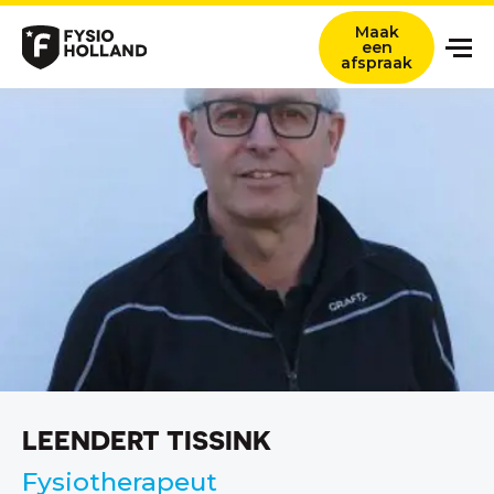
Maak
een
afspraak
Onze zorg
Locaties
Nieuws en ervaringsverhalen
Over ons
Werken bij
Contact
Verwijzers
LEENDERT TISSINK
Zoeken titel
Fysiotherapeut