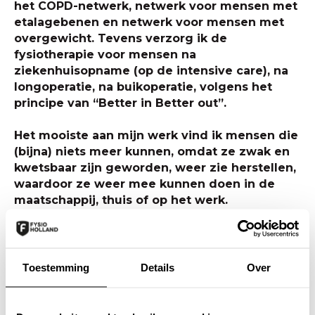
het COPD-netwerk, netwerk voor mensen met
etalagebenen en netwerk voor mensen met
overgewicht. Tevens verzorg ik de
fysiotherapie voor mensen na
ziekenhuisopname (op de intensive care), na
longoperatie, na buikoperatie, volgens het
principe van “Better in Better out”.
Het mooiste aan mijn werk vind ik mensen die
(bijna) niets meer kunnen, omdat ze zwak en
kwetsbaar zijn geworden, weer zie herstellen,
waardoor ze weer mee kunnen doen in de
maatschappij, thuis of op het werk.
Het moment dat mij het meest is bijgebleven
is een man die niets meer kon door
zijn
COPD
en een steeds zwaardere belasting
Toestemming
Details
Over
werd voor zijn vrouw, die alle taken van hem
overnam. Door de fysiotherapie kon hij in vrij
korte tijd weer 20 minuten fietsen, 20 minuten