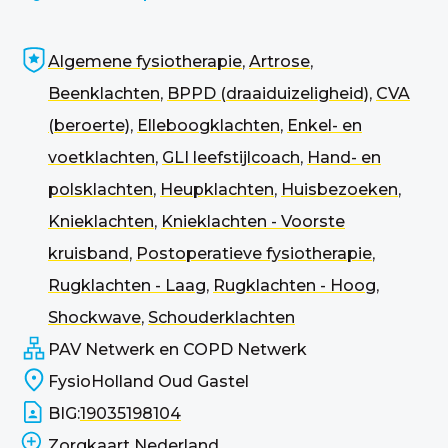
Algemene fysiotherapie
,
Artrose
,
Beenklachten
,
BPPD (draaiduizeligheid)
,
CVA
(beroerte)
,
Elleboogklachten
,
Enkel- en
voetklachten
,
GLI leefstijlcoach
,
Hand- en
polsklachten
,
Heupklachten
,
Huisbezoeken
,
Knieklachten
,
Knieklachten - Voorste
kruisband
,
Postoperatieve fysiotherapie
,
Rugklachten - Laag
,
Rugklachten - Hoog
,
Shockwave
,
Schouderklachten
PAV Netwerk en COPD Netwerk
FysioHolland Oud Gastel
BIG:
19035198104
Zorgkaart Nederland