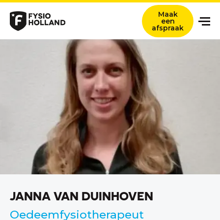
Maak
een
afspraak
Onze zorg
Locaties
Nieuws en ervaringsverhalen
Over ons
Werken bij
Contact
Verwijzers
JANNA VAN DUINHOVEN
Zoeken titel
Oedeemfysiotherapeut