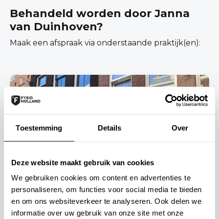
Behandeld worden door Janna
van Duinhoven?
Maak een afspraak via onderstaande praktijk(en):
Toestemming
Details
Over
Deze website maakt gebruik van cookies
FysioHolland Amsterdam Centrum
We gebruiken cookies om content en advertenties te
Govert Flinckstraat
personaliseren, om functies voor social media te bieden
en om ons websiteverkeer te analyseren. Ook delen we
Govert Flinckstraat 352, 1074CG,
informatie over uw gebruik van onze site met onze
Amsterdam