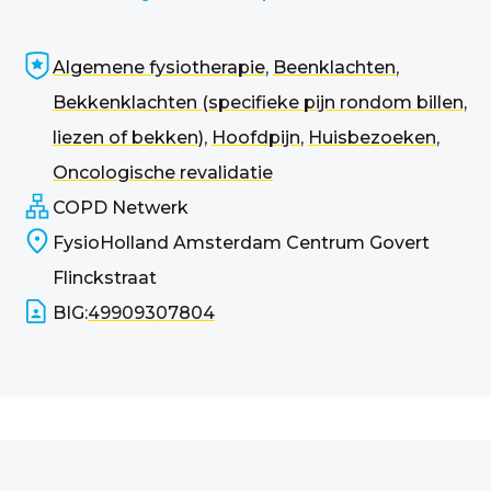
Algemene fysiotherapie
,
Beenklachten
,
Bekkenklachten (specifieke pijn rondom billen,
liezen of bekken)
,
Hoofdpijn
,
Huisbezoeken
,
Oncologische revalidatie
COPD Netwerk
FysioHolland Amsterdam Centrum Govert
Flinckstraat
BIG:
49909307804