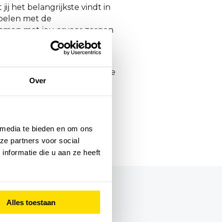
ij het belangrijkste vindt in
 spelen met de
t samen met jou ervoor zorgen
jn verschillende
situatie. Het is zo mooi om te
Over
eld iemand begeleid die na
validatie weer kon werken,
 media te bieden en om ons
ze partners voor social
nformatie die u aan ze heeft
Alles toestaan