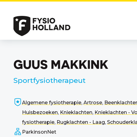
GUUS MAKKINK
Sportfysiotherapeut
Algemene fysiotherapie
,
Artrose
,
Beenklachte
Huisbezoeken
,
Knieklachten
,
Knieklachten - V
fysiotherapie
,
Rugklachten - Laag
,
Schouderkl
ParkinsonNet