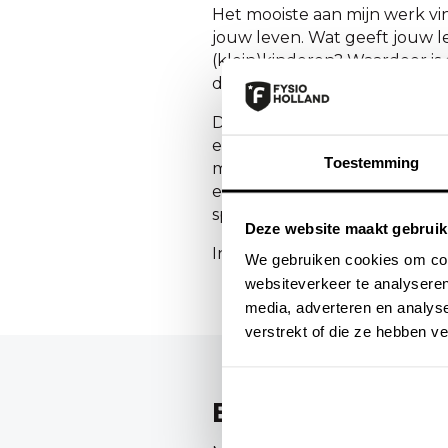
Het mooiste aan mijn werk vin
jouw leven. Wat geeft jouw le
(klein)kinderen? Waardoor is 
dat jij de belangrijke dingen
De momenten die mij het mees
eindevaluaties. Wanneer je me
Toestemming
merken dat er vaak zoveel be
een val zijn rug op verschil
sporten en tegen alle verwac
Deze website maakt gebruik
In dit
artikel
vertelt Guus Mak
We gebruiken cookies om cont
websiteverkeer te analyseren
media, adverteren en analys
verstrekt of die ze hebben v
Behandeld word