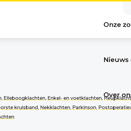
Onze zo
Nieuws 
Over on
n
,
Elleboogklachten
,
Enkel- en voetklachten
,
Heupklach
oorste kruisband
,
Nekklachten
,
Parkinson
,
Postoperatie
achten