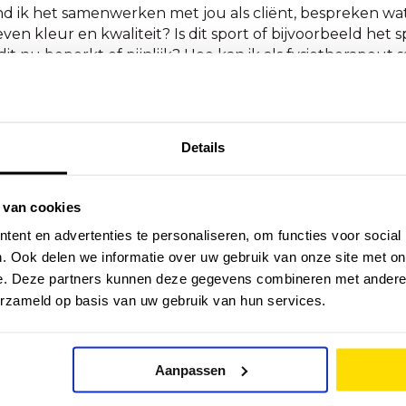
d ik het samenwerken met jou als cliënt, bespreken wat j
ven kleur en kwaliteit? Is dit sport of bijvoorbeeld het
dit nu beperkt of pijnlijk? Hoe kan ik als fysiotherapeu
 weer (beter) kunt?
t zijn bijgebleven sinds ik in 2004 ben afgestudeerd zi
t je cliënt samen de eindsituatie vergelijkt met de begin
Details
reikt kan worden met fysiotherapie. Zo heb ik bijvoorbe
lende plekken gebroken had en na een zeer intensieve re
htingen in zijn ‘oude’ leven weer terug had gewonnen.
 van cookies
kink over sportfysiotherapie en over FysioHolland Zeist.
ent en advertenties te personaliseren, om functies voor social
. Ook delen we informatie over uw gebruik van onze site met on
e. Deze partners kunnen deze gegevens combineren met andere i
erzameld op basis van uw gebruik van hun services.
en door Guus Makkink?
Aanpassen