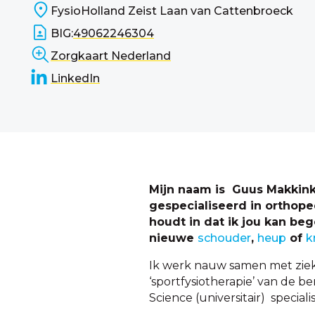
FysioHolland Zeist Laan van Cattenbroeck
BIG:
49062246304
Zorgkaart Nederland
LinkedIn
Mijn naam is Guus Makkink
gespecialiseerd in orthope
houdt in dat ik jou kan beg
nieuwe
schouder
,
heup
of
k
Ik werk nauw samen met zieke
‘sportfysiotherapie’ van de b
Science (universitair) special