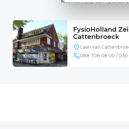
Maak een afspraak via onderst
FysioHolland Zei
Cattenbroeck
Laan van Cattenbroec
088 708 08 00 / 030 