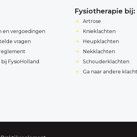
Fysiotherapie bij:
Artrose
n en vergoedingen
Knieklachten
telde vragen
Heupklachten
kreglement
Nekklachten
bij FysioHolland
Schouderklachten
Ga naar andere klach