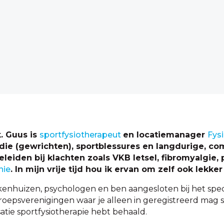
. Guus is
sportfysiotherapeut
en locatiemanager
Fysi
die (gewrichten), sportblessures en langdurige, com
eleiden bij klachten zoals VKB letsel, fibromyalgie,
nie
. In mijn vrije tijd hou ik ervan om zelf ook lekker
nhuizen, psychologen en ben aangesloten bij het speci
eroepsverenigingen waar je alleen in geregistreerd mag 
isatie sportfysiotherapie hebt behaald.