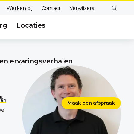
Werken bij
Contact
Verwijzers
rg
Locaties
en ervaringsverhalen
s
ten
,
Maak een afspraak
ve