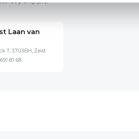
aande praktijk(en):
st Laan van
k 7, 3703BH, Zeist
691 81 68