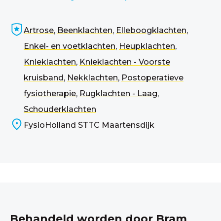
Artrose
,
Beenklachten
,
Elleboogklachten
,
Enkel- en voetklachten
,
Heupklachten
,
Knieklachten
,
Knieklachten - Voorste
kruisband
,
Nekklachten
,
Postoperatieve
fysiotherapie
,
Rugklachten - Laag
,
Schouderklachten
FysioHolland STTC Maartensdijk
Behandeld worden door Bram