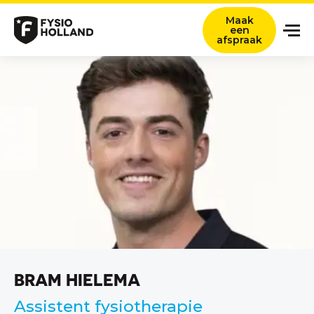
Maak
een
afspraak
Onze zorg
Locaties
Nieuws en ervaringsverhalen
Over ons
Werken bij
Contact
Verwijzers
BRAM HIELEMA
Zoeken titel
Assistent fysiotherapie