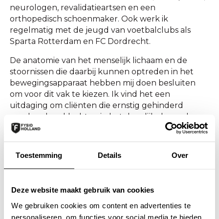
neurologen, revalidatieartsen en een
orthopedisch schoenmaker. Ook werk ik
regelmatig met de jeugd van voetbalclubs als
Sparta Rotterdam en FC Dordrecht.
De anatomie van het menselijk lichaam en de
stoornissen die daarbij kunnen optreden in het
bewegingsapparaat hebben mij doen besluiten
om voor dit vak te kiezen. Ik vind het een
uitdaging om cliënten die ernstig gehinderd
worden door klachten in het dagelijks leven, hun
dagelijkse bezigheden weer pijnvrij uit te kunnen
laten voeren.
Toestemming
Details
Over
Ik heb in al deze jaren veel bijzondere momenten
meegemaakt. Het mooiste moment vind wanneer
ouders na de behandeling van hun baby/kind
Deze website maakt gebruik van cookies
weer gelukkig zijn. Ouders komen soms binnen,
ernstig vermoeid en met grote onrust omtrent de
We gebruiken cookies om content en advertenties te
klachten van hun baby. Als ik ze dan kan helpen
personaliseren, om functies voor social media te bieden