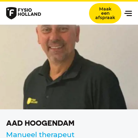
Maak
een
afspraak
Onze zorg
Locaties
Nieuws en ervaringsverhalen
Over ons
Werken bij
Contact
Verwijzers
AAD HOOGENDAM
Zoeken titel
Manueel therapeut