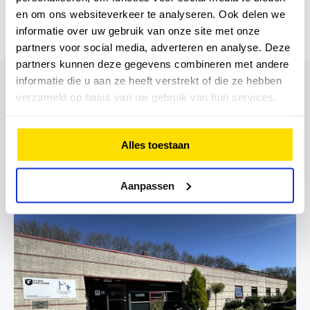
dan is dat heel fijn om drie mensen gelukkig te
en om ons websiteverkeer te analyseren. Ook delen we
zien.
informatie over uw gebruik van onze site met onze
partners voor social media, adverteren en analyse. Deze
partners kunnen deze gegevens combineren met andere
informatie die u aan ze heeft verstrekt of die ze hebben
verzameld op basis van uw gebruik van hun services.
Behandeld worden door Aad
Hoogendam?
Alles toestaan
Maak een afspraak via onderstaande praktijk(en):
Aanpassen