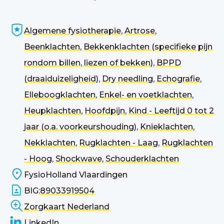
Algemene fysiotherapie
,
Artrose
,
Beenklachten
,
Bekkenklachten (specifieke pijn
rondom billen, liezen of bekken)
,
BPPD
(draaiduizeligheid)
,
Dry needling
,
Echografie
,
Elleboogklachten
,
Enkel- en voetklachten
,
Heupklachten
,
Hoofdpijn
,
Kind - Leeftijd 0 tot 2
jaar (o.a. voorkeurshouding)
,
Knieklachten
,
Nekklachten
,
Rugklachten - Laag
,
Rugklachten
- Hoog
,
Shockwave
,
Schouderklachten
FysioHolland Vlaardingen
BIG:
89033919504
Zorgkaart Nederland
LinkedIn