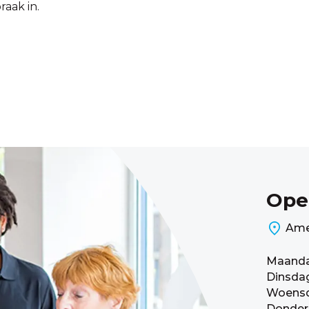
raak in.
Ope
Ame
Maand
Dinsda
Woens
Donder