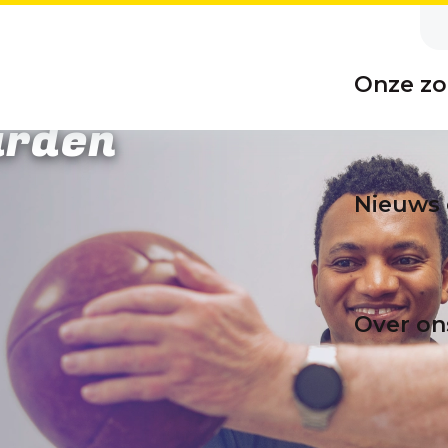
Onze zo
arden
Nieuws 
Over on