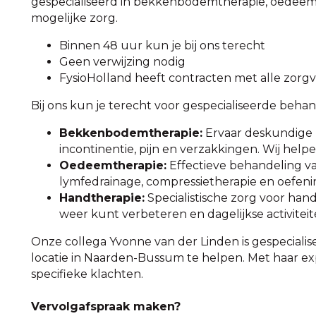
gespecialiseerd in bekkenbodemtherapie, oedeemt
mogelijke zorg.
Binnen 48 uur kun je bij ons terecht
Geen verwijzing nodig
FysioHolland heeft contracten met alle zorg
Bij ons kun je terecht voor gespecialiseerde behand
Bekkenbodemtherapie:
Ervaar deskundige b
incontinentie, pijn en verzakkingen. Wij help
Oedeemtherapie:
Effectieve behandeling 
lymfedrainage, compressietherapie en oefening
Handtherapie:
Specialistische zorg voor hand-
weer kunt verbeteren en dagelijkse activite
Onze collega Yvonne van der Linden is gespecialise
locatie in Naarden-Bussum te helpen. Met haar ex
specifieke klachten.
Vervolgafspraak maken?