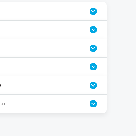
e
rapie