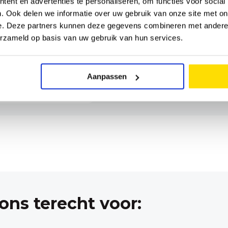
ent en advertenties te personaliseren, om functies voor social
et onze fysiotherapeuten b
. Ook delen we informatie over uw gebruik van onze site met on
e. Deze partners kunnen deze gegevens combineren met andere i
erzameld op basis van uw gebruik van hun services.
Aanpassen
 ons terecht voor: