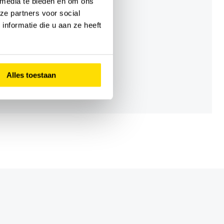
 media te bieden en om ons
ij:
ze partners voor social
nformatie die u aan ze heeft
Alles toestaan