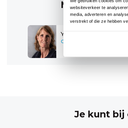
We gebruiken cookies om cont
Maak kennis m
websiteverkeer te analyseren
media, adverteren en analys
verstrekt of die ze hebben v
Yvonne van der Linden
Oedeemfysiotherapeut
Je kunt bij