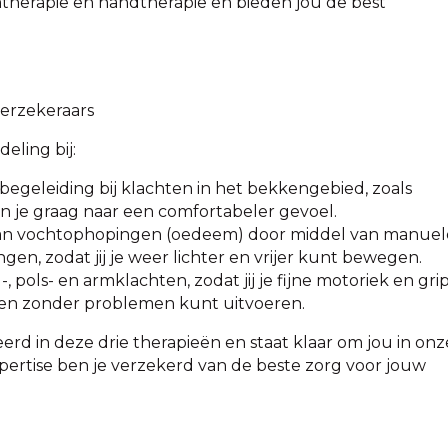
herapie en handtherapie en bieden jou de best
verzekeraars
eling bij:
egeleiding bij klachten in het bekkengebied, zoals
en je graag naar een comfortabeler gevoel.
van vochtophopingen (oedeem) door middel van manuel
en, zodat jij je weer lichter en vrijer kunt bewegen.
, pols- en armklachten, zodat jij je fijne motoriek en gri
iten zonder problemen kunt uitvoeren.
erd in deze drie therapieën en staat klaar om jou in onz
pertise ben je verzekerd van de beste zorg voor jouw