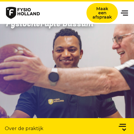
Maak
een
afspraak
Fysiotherapie Bussum
Onze zorg
Locaties
Nieuws en ervaringsverhalen
Over ons
Werken bij
Contact
Verwijzers
Zoeken titel
Over de praktijk