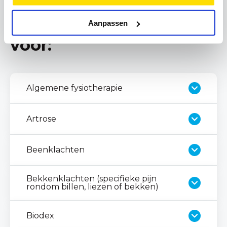
Je kunt bij ons terecht
Aanpassen
voor:
Algemene fysiotherapie
Artrose
Beenklachten
Bekkenklachten (specifieke pijn
rondom billen, liezen of bekken)
Biodex