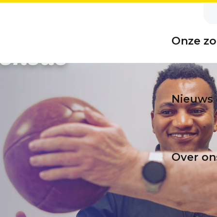
Onze zo
schede
Nieuws 
Over on