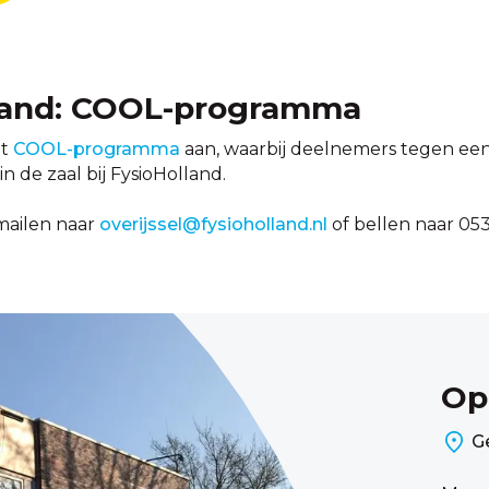
olland: COOL-programma
et
COOL-programma
aan, waarbij deelnemers tegen een
 de zaal bij FysioHolland.
mailen naar
overijssel@fysioholland.nl
of bellen naar 053
Op
G