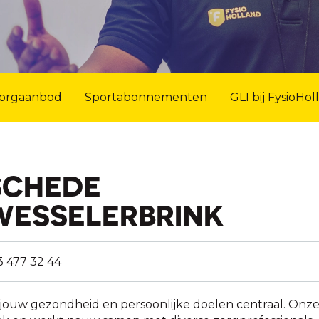
orgaanbod
Sportabonnementen
GLI bij FysioHol
SCHEDE
 WESSELERBRINK
3 477 32 44
jouw gezondheid en persoonlijke doelen centraal. Onz