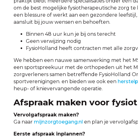
praktijk biedt meerdere specialisaties onder één
om de best mogelijke fysiotherapeutische zorg te 
een blessure of werkt aan een gezondere leefstij
aansluit bij jouw wensen en behoeften.
Binnen 48 uur kun je bij ons terecht
Geen verwijzing nodig
FysioHolland heeft contracten met alle zorg
We hebben een nauwe samenwerking met het MST,
een sportspreekuur met de orthopeden uit het 
zorgverleners samen betreffende FysioHolland On
sportverenigingen. en bieden we ook een
herste
heup- of knievervangende operatie.
Afspraak maken voor fysiot
Vervolgafspraak maken?
Ga naar
mijnzorgtoegang.nl
en plan je vervolgafsp
Eerste afspraak inplannen?