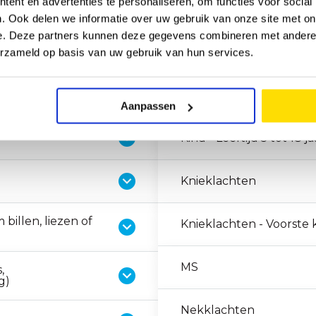
ent en advertenties te personaliseren, om functies voor social
. Ook delen we informatie over uw gebruik van onze site met on
 ons terecht voor:
e. Deze partners kunnen deze gegevens combineren met andere i
erzameld op basis van uw gebruik van hun services.
Kind - Leeftijd 0 tot 2 j
Aanpassen
Kind - Leeftijd 5 tot 18 ja
Knieklachten
billen, liezen of
Knieklachten - Voorste 
MS
,
g)
Nekklachten