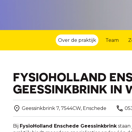
Over de praktijk
Team
Z
FYSIOHOLLAND EN
GEESSINKBRINK IN
Geessinkbrink 7, 7544CW, Enschede
05
Bij
FysioHolland Enschede Geessinkbrink
staan 