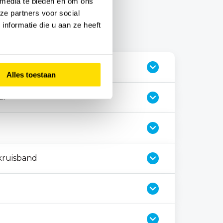
 media te bieden en om ons
ze partners voor social
nformatie die u aan ze heeft
aar (o.a. voorkeurshouding)
Alles toestaan
ar
kruisband