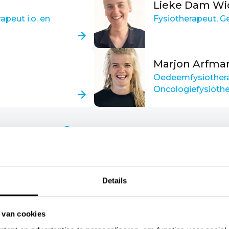
Lieke Dam Wi
apeut i.o. en
Fysiotherapeut, Ge
Marjon Arfma
Oedeemfysiother
Oncologiefysioth
Bekijk meer teamleden
Details
 van cookies