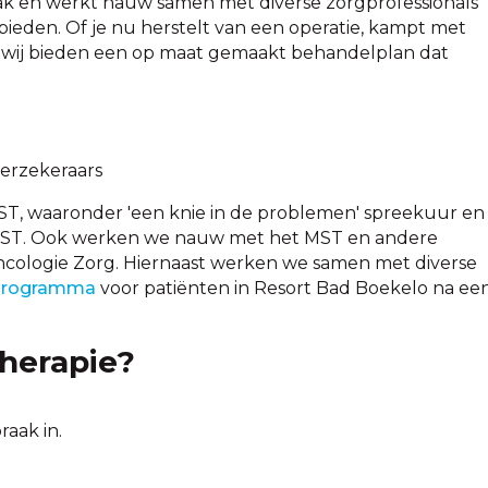
 dak en werkt nauw samen met diverse zorgprofessionals
bieden. Of je nu herstelt van een operatie, kampt met
l, wij bieden een op maat gemaakt behandelplan dat
verzekeraars
 waaronder 'een knie in de problemen' spreekuur en
MST. Ook werken we nauw met het MST en andere
cologie Zorg. Hiernaast werken we samen met diverse
lprogramma
voor patiënten in Resort Bad Boekelo na ee
herapie?
raak in.