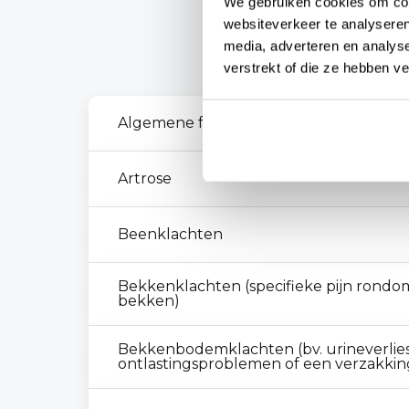
We gebruiken cookies om cont
websiteverkeer te analyseren
Je kunt bij
media, adverteren en analys
verstrekt of die ze hebben v
Algemene fysiotherapie
Artrose
Beenklachten
Bekkenklachten (specifieke pijn rondom 
bekken)
Bekkenbodemklachten (bv. urineverlies
ontlastingsproblemen of een verzakkin