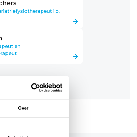
chers
riatriefysiotherapeut i.o.
n
apeut en
erapeut
Over