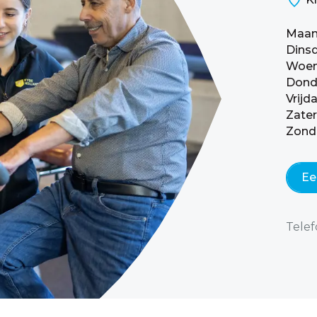
Maa
Dins
Woe
Dond
Vrijd
Zate
Zond
Ee
Telef