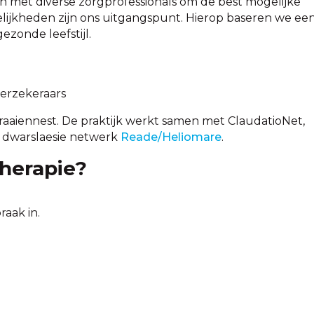
n met diverse zorgprofessionals om de best mogelijke
lijkheden zijn ons uitgangspunt. Hierop baseren we ee
ezonde leefstijl.
verzekeraars
raaiennest. De praktijk werkt samen met ClaudatioNet,
 dwarslaesie netwerk
Reade/Heliomare
.
herapie?
raak in.