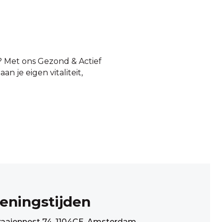
h? Met ons Gezond & Actief
 je eigen vitaliteit,
eningstijden
raaiennest 74, 1104CE, Amsterdam