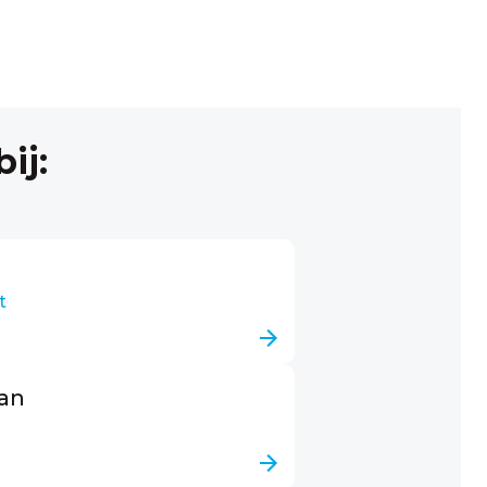
ij:
t
an