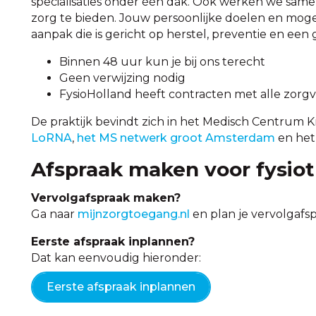
specialisaties onder één dak. Ook werken we same
zorg te bieden. Jouw persoonlijke doelen en moge
aanpak die is gericht op herstel, preventie en een g
Binnen 48 uur kun je bij ons terecht
Geen verwijzing nodig
FysioHolland heeft contracten met alle zorg
De praktijk bevindt zich in het Medisch Centrum K
LoRNA
,
het MS netwerk groot Amsterdam
en het
Afspraak maken voor fysiot
Vervolgafspraak maken?
Ga naar
mijnzorgtoegang.nl
en plan je vervolgafsp
Eerste afspraak inplannen?
Dat kan eenvoudig hieronder:
Eerste afspraak inplannen