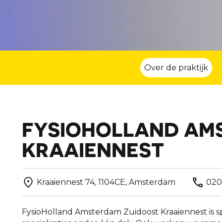
Over de praktijk
FYSIOHOLLAND AM
KRAAIENNEST
Kraaiennest 74, 1104CE, Amsterdam
020
FysioHolland Amsterdam Zuidoost Kraaiennest is 