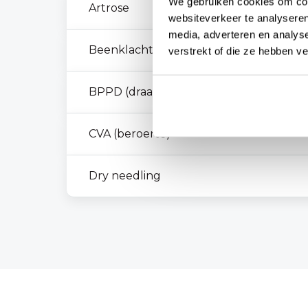
We gebruiken cookies om cont
Artrose
websiteverkeer te analyseren
media, adverteren en analys
Beenklachten
verstrekt of die ze hebben v
BPPD (draaiduizeligheid)
CVA (beroerte)
Dry needling