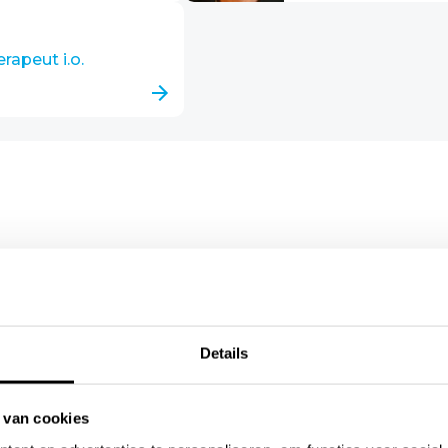
rapeut i.o.
 ons terecht voor:
Details
Hoofdpijn
 van cookies