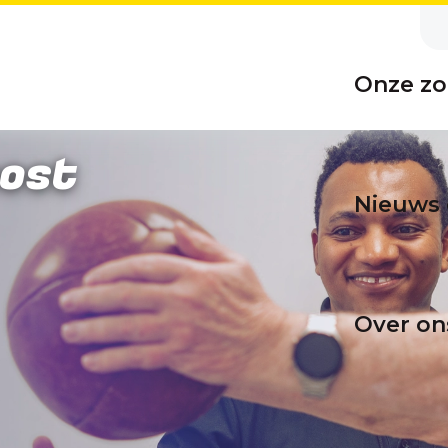
Onze zo
ost
Nieuws 
Over on