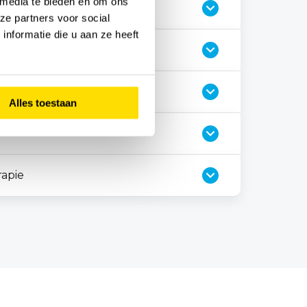
 media te bieden en om ons
ze partners voor social
nformatie die u aan ze heeft
kruisband
Alles toestaan
rapie