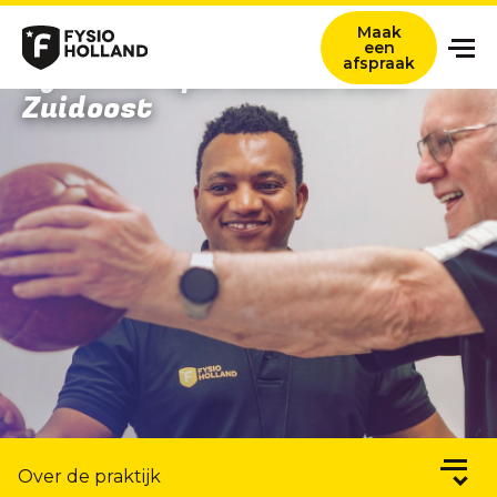
Maak
een
afspraak
Fysiotherapie Amsterdam
Zuidoost
Onze zorg
Locaties
Nieuws en ervaringsverhalen
Over ons
Werken bij
Contact
Verwijzers
Zoeken titel
Over de praktijk