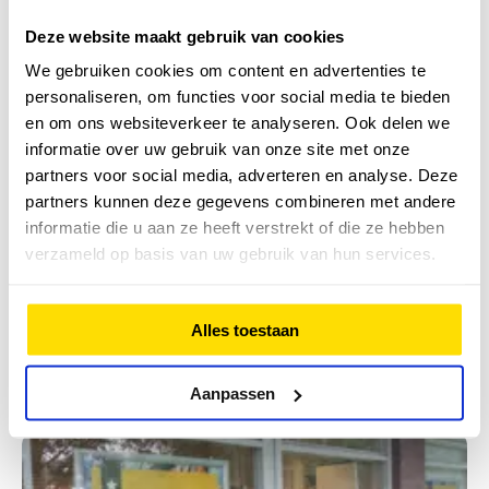
Deze website maakt gebruik van cookies
We gebruiken cookies om content en advertenties te
personaliseren, om functies voor social media te bieden
en om ons websiteverkeer te analyseren. Ook delen we
informatie over uw gebruik van onze site met onze
partners voor social media, adverteren en analyse. Deze
partners kunnen deze gegevens combineren met andere
FysioHolland Amsterdam Noord
informatie die u aan ze heeft verstrekt of die ze hebben
Meteorenweg
verzameld op basis van uw gebruik van hun services.
Meteorenweg 256, 1033HL, Amsterdam
020 633 28 42
Alles toestaan
Aanpassen