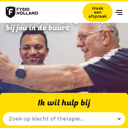
Maak
een
afspraak
Vind een praktijk of therapeut
bij jou in de buurt
Onze zorg
Locaties
Nieuws en ervaringsverhalen
Over ons
Werken bij
Ik wil hulp bij
Contact
Verwijzers
Zoeken titel