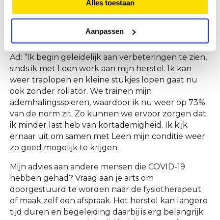
Alles toestaan
ontwikkeld. Als hart-, vaat- en longfysiotherapeut
is zijn kennis hierbij van grote waarde. De
resultaten van het programma ziet hij nu in de
Aanpassen
praktijk.
Ad: “Ik begin geleidelijk aan verbeteringen te zien,
sinds ik met Leen werk aan mijn herstel. Ik kan
weer traplopen en kleine stukjes lopen gaat nu
ook zonder rollator. We trainen mijn
ademhalingsspieren, waardoor ik nu weer op 73%
van de norm zit. Zo kunnen we ervoor zorgen dat
ik minder last heb van kortademigheid. Ik kijk
ernaar uit om samen met Leen mijn conditie weer
zo goed mogelijk te krijgen.
Mijn advies aan andere mensen die COVID-19
hebben gehad? Vraag aan je arts om
doorgestuurd te worden naar de fysiotherapeut
of maak zelf een afspraak. Het herstel kan langere
tijd duren en begeleiding daarbij is erg belangrijk.