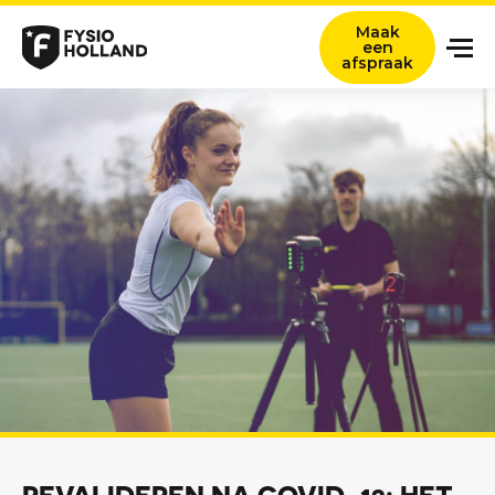
Maak
een
afspraak
Onze zorg
Locaties
Nieuws en ervaringsverhalen
Over ons
Werken bij
Contact
Verwijzers
Zoeken titel