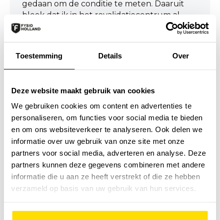
gedaan om de conditie te meten. Daaruit
bleek dat ik in het revalidatiecentrum al
vooruitgang had geboekt. Ik kon
bijvoorbeeld al 320 meter lopen tijdens de
6-minuten wandeltest. Het vervelendst is de
Toestemming
Details
Over
kortademigheid die ik daarbij nog ervaar.
Leen heeft voorgesteld om rustig op te
bouwen en niet de grenzen op te zoeken.
Deze website maakt gebruik van cookies
Zo werken we samen om mijn klachten te
verminderen.”
We gebruiken cookies om content en advertenties te
personaliseren, om functies voor social media te bieden
en om ons websiteverkeer te analyseren. Ook delen we
informatie over uw gebruik van onze site met onze
partners voor social media, adverteren en analyse. Deze
Ontwikkeling van het
partners kunnen deze gegevens combineren met andere
revalidatieprogramma
informatie die u aan ze heeft verstrekt of die ze hebben
verzameld op basis van uw gebruik van hun services.
Leendert Tissink is één van de fysiotherapeuten
die het revalidatieprogramma voor ex-
coronapatiënten bij FysioHolland heeft