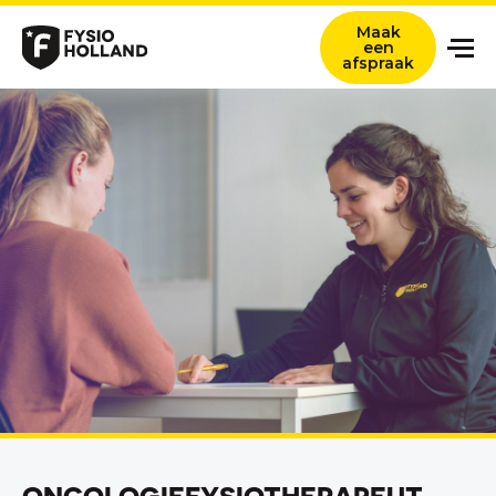
Maak
een
afspraak
Onze zorg
Locaties
Nieuws en ervaringsverhalen
Over ons
Werken bij
Contact
Verwijzers
Zoeken titel