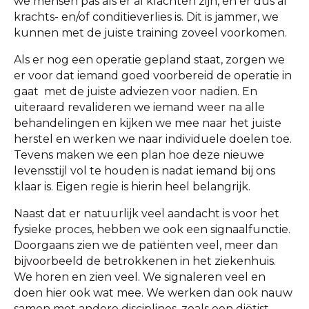
we mensen pas als er al klachten zijn, en er dus al
krachts- en/of conditieverlies is. Dit is jammer, we
kunnen met de juiste training zoveel voorkomen.
Als er nog een operatie gepland staat, zorgen we
er voor dat iemand goed voorbereid de operatie in
gaat met de juiste adviezen voor nadien. En
uiteraard revalideren we iemand weer na alle
behandelingen en kijken we mee naar het juiste
herstel en werken we naar individuele doelen toe.
Tevens maken we een plan hoe deze nieuwe
levensstijl vol te houden is nadat iemand bij ons
klaar is. Eigen regie is hierin heel belangrijk.
Naast dat er natuurlijk veel aandacht is voor het
fysieke proces, hebben we ook een signaalfunctie.
Doorgaans zien we de patiënten veel, meer dan
bijvoorbeeld de betrokkenen in het ziekenhuis.
We horen en zien veel. We signaleren veel en
doen hier ook wat mee. We werken dan ook nauw
samen met andere disciplines, zoals een diëtist,