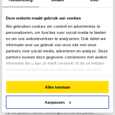
verminderen van vermoeidheid
tijdens chemotherapie of
bestraling?
Deze website maakt gebruik van cookies
Een hele belangrijke rol. Onderzoeken wijzen uit
We gebruiken cookies om content en advertenties te
dat doorgaans de bijwerkingen van de
personaliseren, om functies voor social media te bieden
chemotherapie en bestraling minder zijn met de
en om ons websiteverkeer te analyseren. Ook delen we
juiste bewegingsprikkel. Better in = better out.
informatie over uw gebruik van onze site met onze
Hoe fitter je de chemotherapie en bestraling
partners voor social media, adverteren en analyse. Deze
doorkomt, hoe minder je een dip krijgt. Het herstel
partners kunnen deze gegevens combineren met andere
nadien gaat dus ook sneller. Het is soms
informatie die u aan ze heeft verstrekt of die ze hebben
tegenstrijdig, je bent zo vermoeid, dan is het lastig
verzameld op basis van uw gebruik van hun services.
jezelf te motiveren. Maar eenmaal in een ritme
merk je ook wat het met je doet en ga je vaak met
veel energie weer naar huis. Het geeft je juist
Alles toestaan
energie, ook in behandeling. Ook laten
onderzoeken zien dat je je immuunsysteem
versterkt, ook in behandeling, en tevens dat de
Aanpassen
chemotherapie beter zijn werk kan doen! Kortom;
op de juiste manier bewegen, met de juiste