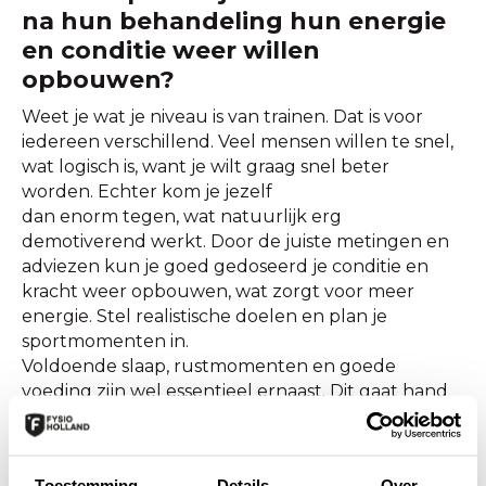
na hun behandeling hun energie
en conditie weer willen
opbouwen?
Weet je wat je niveau is van trainen. Dat is voor
iedereen verschillend. Veel mensen willen te snel,
wat logisch is, want je wilt graag snel beter
worden. Echter kom je jezelf
dan enorm tegen, wat natuurlijk erg
demotiverend werkt. Door de juiste metingen en
adviezen kun je goed gedoseerd je conditie en
kracht weer opbouwen, wat zorgt voor meer
energie. Stel realistische doelen en plan je
sportmomenten in.
Voldoende slaap, rustmomenten en goede
voeding zijn wel essentieel ernaast. Dit gaat hand
in hand samen.
Welke rol speelt beweging in het
Toestemming
Details
Over