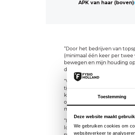
APK van haar (boven)
“Door het bedrijven van tops
(minimaal één keer per twee w
bewegen en mijn houding opt
de fysio uit voorzorg een alge
“Wanneer ik zonder supervis
tijdens het trainen krijg ik 
kan staan, en ik ook voldoen
Toestemming
ontspanning heb gevonden voe
mogelijk te laten presteren.”
Deze website maakt gebruik
“Ik merk dat ik door de begel
We gebruiken cookies om cont
loop en zit (of soms onderuit
websiteverkeer te analyseren
spiergroepen aandacht nodig 