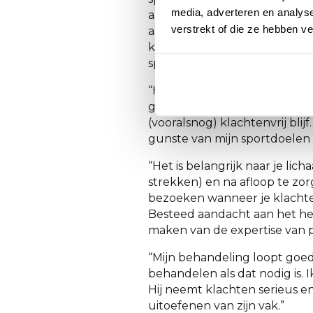
media, adverteren en analys
aan te spannen, bij het bankdr
verstrekt of die ze hebben v
aanspannen ontstonden er kla
kleinere spiergroepen mee t
sporttape kan bijdragen aan 
“Het gegeven dat ik in staat b
getuigt er van dat ik mede da
(vooralsnog) klachtenvrij blij
gunste van mijn sportdoelen 
“Het is belangrijk naar je li
strekken) en na afloop te zor
bezoeken wanneer je klachten
Besteed aandacht aan het her
maken van de expertise van p
“Mijn behandeling loopt goed. 
behandelen als dat nodig is. Ik
Hij neemt klachten serieus en
uitoefenen van zijn vak.”