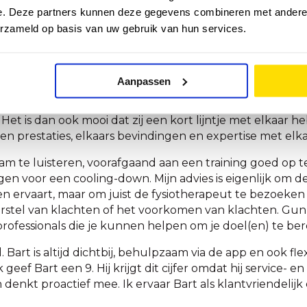
e. Deze partners kunnen deze gegevens combineren met andere i
ukken is dit een belangrijke spier(groep). Doordat ik dez
erzameld op basis van uw gebruik van hun services.
chten. Bart daagt mij uit door mij diverse mobiliteitso
e pakken waardoor de klachten verdwenen. Ook heb ik 
het verstevigen en minder belasten van gevoelige spiere
Aanpassen
en en blijf om progressie te maken in de sport, zowel nat
nkzij de (preventieve) begeleiding van mijn trainer/coa
f. Het is dan ook mooi dat zij een kort lijntje met elkaar
en prestaties, elkaars bevindingen en expertise met elk
chaam te luisteren, voorafgaand aan een training goed op
gen voor een cooling-down. Mijn advies is eigenlijk om de
 ervaart, maar om juist de fysiotherapeut te bezoeken 
stel van klachten of het voorkomen van klachten. Gun 
rofessionals die je kunnen helpen om je doel(en) te ber
Bart is altijd dichtbij, behulpzaam via de app en ook fle
 geef Bart een 9. Hij krijgt dit cijfer omdat hij service- e
 denkt proactief mee. Ik ervaar Bart als klantvriendelij