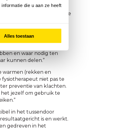
nformatie die u aan ze heeft
e spier(en) niet juist kon
efeningen te laten doen om de
door Bart geleerd wat
n.”
Alles toestaan
ionaal als internationaal
ch maar ook zeker van Bart
 hebben en waar nodig ten
aar kunnen delen.”
 te warmen (rekken en
 fysiotherapeut niet pas te
ter preventie van klachten.
het jezelf om gebruik te
eiken.”
xibel in het tussendoor
n resultaatgericht is en werkt.
k en gedreven in het