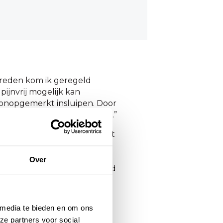
 reden kom ik geregeld
pijnvrij mogelijk kan
 onopgemerkt insluipen. Door
ingen ben ik hier tijdig bij.”
, onbedoeld onachtzaam wordt
)boog niet altijd gespannen
ns tussen inspanning en
Over
n doe om mijn lichaam zo goed
mij bewuster van hoe ik sta,
 media te bieden en om ons
akt dat niet alleen de grote
ze partners voor social
ijn onder- én bovenrug goed