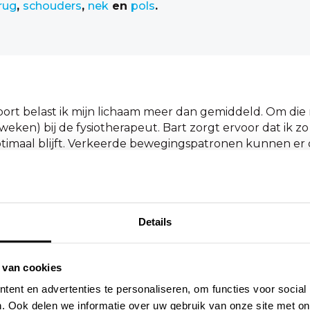
rug
,
schouders
,
nek
en
pols
.
port belast ik mijn lichaam meer dan gemiddeld. Om die
eken) bij de fysiotherapeut. Bart zorgt ervoor dat ik zo 
imaal blijft. Verkeerde bewegingspatronen kunnen er
hele check te laten doen en mee te laten kijken met oefen
ie van de fysio en mijn trainer/coach, Wim Wamsteeker
klachten. Beiden maken mij ervan bewust dat de (trainings
de ontspanning moet zoeken. Wanneer ik de juiste bala
Details
l ik mij mentaal ook fitter, wetende dat ik er alles aa
 van cookies
eiding van Bart bewuster omga met mijn lichaam. Ik ben 
ent en advertenties te personaliseren, om functies voor social
 hang.). Daarnaast heeft Bart mij er ook bewust van gema
. Ook delen we informatie over uw gebruik van onze site met on
hebben. Het is voor mij lange tijd lastig geweest om m