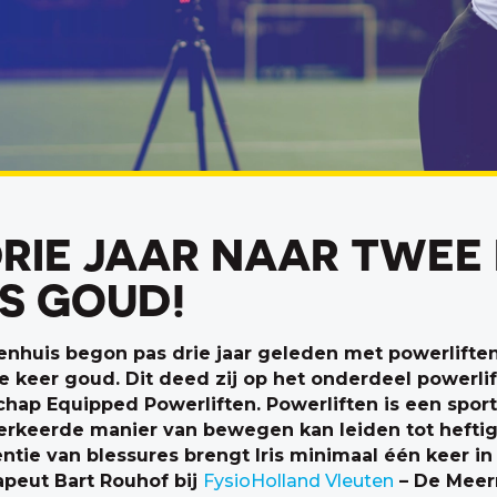
DRIE JAAR NAAR TWEE
S GOUD!
nsenhuis begon pas drie jaar geleden met powerlift
 keer goud. Dit deed zij op het onderdeel powerlift
ap Equipped Powerliften. Powerliften is een sport 
erkeerde manier van bewegen kan leiden tot heftige
entie van blessures brengt Iris minimaal één keer 
apeut Bart Rouhof bij
FysioHolland Vleuten
– De Meer