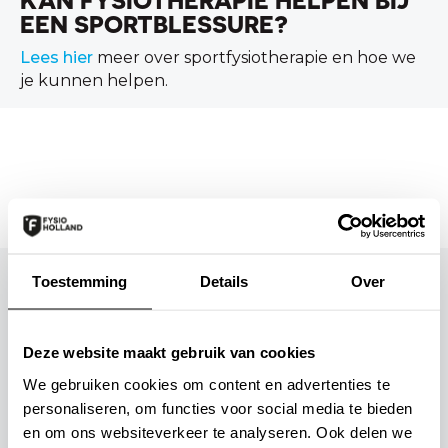
KAN FYSIOTHERAPIE HELPEN BIJ
EEN SPORTBLESSURE?
Lees hier
meer over sportfysiotherapie en hoe we
je kunnen helpen.
Toestemming
Details
Over
FysioHolland Servicekantoor
FysioHolland Servicekantoor
Newtonbaan 6
Deze website maakt gebruik van cookies
3439 NK Nieuwegein
We gebruiken cookies om content en advertenties te
personaliseren, om functies voor social media te bieden
Ga naar
en om ons websiteverkeer te analyseren. Ook delen we