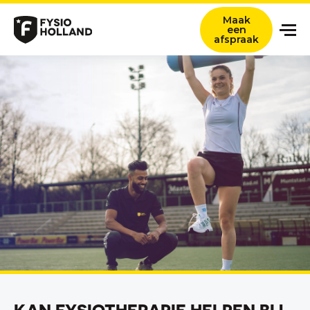
Maak
een
afspraak
Onze zorg
Locaties
Nieuws en ervaringsverhalen
Over ons
Werken bij
Contact
Verwijzers
Zoeken titel