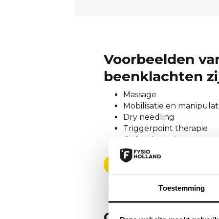
Voorbeelden van
beenklachten zi
Massage
Mobilisatie en manipulat
Dry needling
Triggerpoint therapie
Oefentherapie
Zoek een praktijk in de buu
Toestemming
Oorzaken beenk