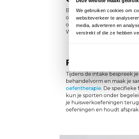
Deze website maakt gebruik
Beenklachten kunnen uiteen
We gebruiken cookies om cont
overbelasting
.
Maar ook
artr
websiteverkeer te analyseren
oorzaken zijn van beenklach
media, adverteren en analys
We raden je aan een afspraak
verstrekt of die ze hebben v
Fysiotherapie b
Tijdens de intake bespreek je
behandelvorm en maak je same
oefentherapie
. De specifiek
kun je sporten onder begeleid
je huiswerkoefeningen terugki
oefeningen en houdt afsprake