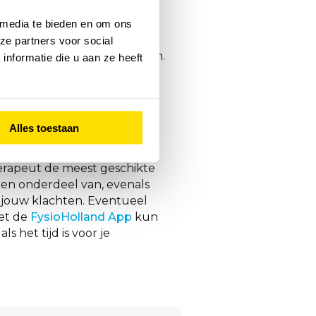
tletsel
, een breuk of
 media te bieden en om ons
r zoveel verschillende
ze partners voor social
kte behandeling voorstellen.
nformatie die u aan ze heeft
preken.
Alles toestaan
therapeut de meest geschikte
een onderdeel van, evenals
n jouw klachten. Eventueel
Met de
FysioHolland App
kun
 het tijd is voor je