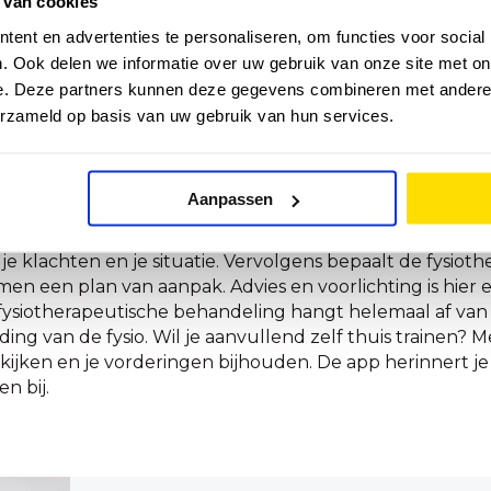
 van cookies
lopende oorzaken hebben. Denk bijvoorbeeld aan
spor
ent en advertenties te personaliseren, om functies voor social
ose
of
aderverkalking
kan voor klachten zorgen. Omdat e
. Ook delen we informatie over uw gebruik van onze site met on
ten, kunnen we zonder je gezien te hebben geen geschi
e. Deze partners kunnen deze gegevens combineren met andere i
 te maken met de fysiotherapeut om je klachten te bes
erzameld op basis van uw gebruik van hun services.
Aanpassen
ij beenklachten
 je klachten en je situatie. Vervolgens bepaalt de fysio
n een plan van aanpak. Advies en voorlichting is hier 
e fysiotherapeutische behandeling hangt helemaal af va
ing van de fysio. Wil je aanvullend zelf thuis trainen? 
jken en je vorderingen bijhouden. De app herinnert je als
n bij.