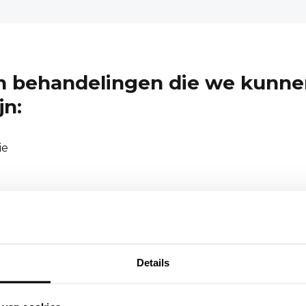
 behandelingen die we kunnen
jn:
ie
rt
Details
lachten