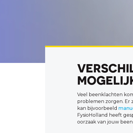
VERSCHI
MOGELIJ
Veel beenklachten kom
problemen zorgen. Er z
kan bijvoorbeeld
manue
FysioHolland heeft ges
oorzaak van jouw beenk