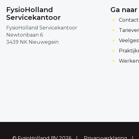
FysioHolland
Ga naar
Servicekantoor
Contact
FysioHolland Servicekantoor
Tarieve
Newtonbaan 6
Veelges
3439 NK Nieuwegein
Praktij
Werken 
© FysioHolland BV 2026
Privacyverklaring